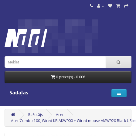
0 prece(s) - 0.00€
Sadaļas
Ražotājs
Acer
Acer Combo 100, Wired KB AKW900 + Wired mouse AMW920 Black US int. 