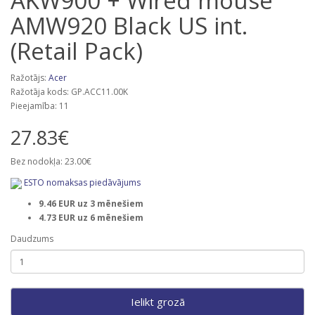
AKW900 + Wired mouse
AMW920 Black US int.
(Retail Pack)
Ražotājs:
Acer
Ražotāja kods: GP.ACC11.00K
Pieejamība: 11
27.83€
Bez nodokļa: 23.00€
ESTO nomaksas piedāvājums
9.46 EUR uz 3 mēnešiem
4.73 EUR uz 6 mēnešiem
Daudzums
Ielikt grozā