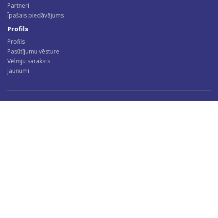
Partneri
Īpašais piedāvājums
Profils
Profils
Pasūtījumu vēsture
Vēlmju saraksts
Jaunumi