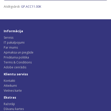
Atslēgvārdi:
GP.ACC11.00K
Informācija
Serviss
IT pakalpojumi
Par mums
Apmaksa un piegāde
Privātuma politika
Terms & Conditions
Adobe cenrādis
Klientu serviss
Kontakti
Atteikumi
Vietnes karte
Ekstras
Ražotāji
Dāvanu kartes