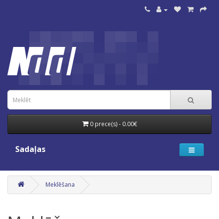
0 prece(s) - 0.00€
Sadaļas
Meklēšana