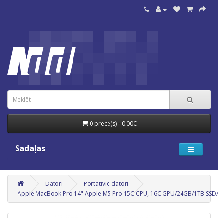
0 prece(s) - 0.00€
Sadaļas
Datori
Portatīvie datori
Apple MacBook Pro 14" Apple M5 Pro 15C CPU, 16C GPU/24GB/1TB SSD/S