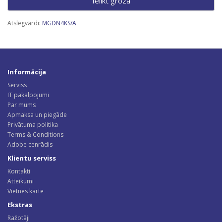
Ielikt grozā
Atslēgvārdi:
MGDN4KS/A
Informācija
Serviss
IT pakalpojumi
Par mums
Apmaksa un piegāde
Privātuma politika
Terms & Conditions
Adobe cenrādis
Klientu serviss
Kontakti
Atteikumi
Vietnes karte
Ekstras
Ražotāji