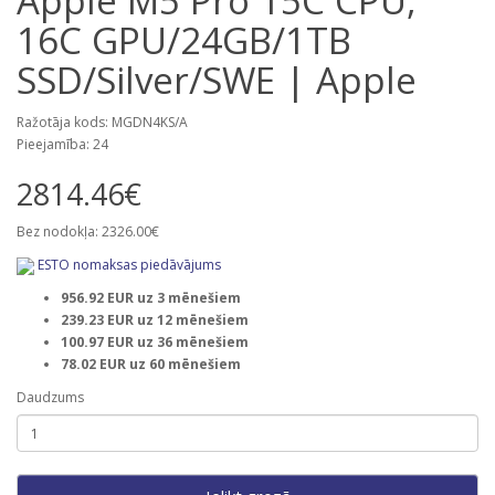
Apple M5 Pro 15C CPU,
16C GPU/24GB/1TB
SSD/Silver/SWE | Apple
Ražotāja kods: MGDN4KS/A
Pieejamība: 24
2814.46€
Bez nodokļa: 2326.00€
ESTO nomaksas piedāvājums
956.92 EUR uz 3 mēnešiem
239.23 EUR uz 12 mēnešiem
100.97 EUR uz 36 mēnešiem
78.02 EUR uz 60 mēnešiem
Daudzums