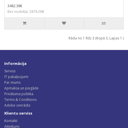
3482.38€
Bez nodokļa: 2878.00€
Rāda no 1 līdz 3 (Kopā 3, Lapas 1 )
Informācija
Serviss
IT pakalpojumi
Par mums
Apmaksa un piegāde
Privātuma politika
Terms & Conditions
Adobe cenrādis
Klientu serviss
Kontakti
Atteikumi