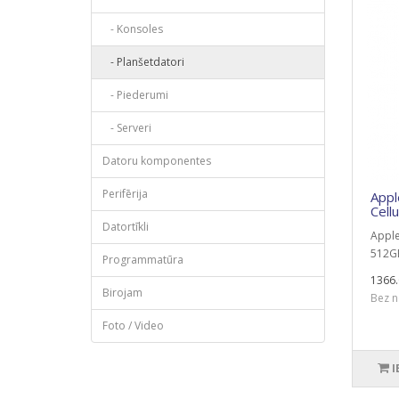
- Konsoles
- Planšetdatori
- Piederumi
- Serveri
Datoru komponentes
Perifērija
Appl
Cell
Datortīkli
Apple
512GB
Programmatūra
1366.
Birojam
Bez n
Foto / Video
I