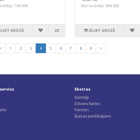
odokļa: 798.00€
Bez nodokļa: 994.00€
ELIKT GROZĀ
IELIKT GROZĀ
<
1
2
3
4
5
6
7
8
9
>
serviss
Ekstras
Ražotāji
Dāvanu kartes
arte
Partneri
Īpašais piedāvājums