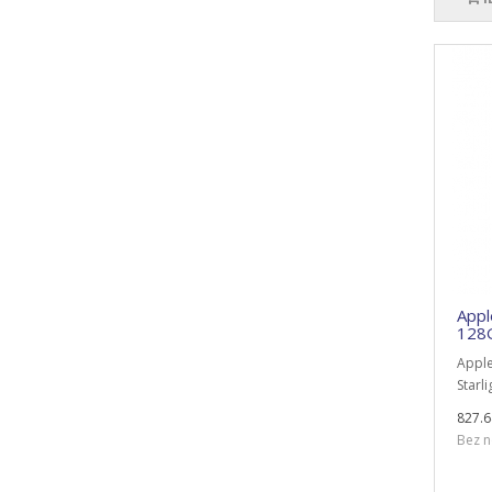
Appl
128G
Apple
Starli
827.6
Bez n