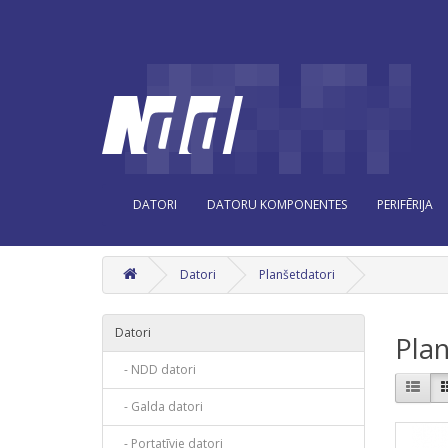
DATORI
DATORU KOMPONENTES
PERIFĒRIJA
Datori
Planšetdatori
Datori
Plan
- NDD datori
- Galda datori
- Portatīvie datori