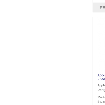
I
Appl
- Sta
Apple
Starli
1573.
Bez n