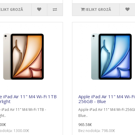
ELIKT GROZĀ
IELIKT GROZĀ
e iPad Air 11" M4 Wi-Fi 1TB
Apple iPad Air 11" M4 Wi-Fi
rlight
256GB - Blue
 iPad Air 11" M4 Wi-Fi 1TB -
Apple iPad Air 11" M4 Wi-Fi 256G
ght..
Blue..
00€
965.58€
odokļa: 1300.00€
Bez nodokļa: 798.00€