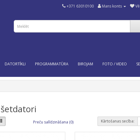
+371 63010100
Mans konts
Vē
DATORTĪKLI
PROGRAMMATŪRA
BIROJAM
FOTO / VIDEO
SE
šetdatori
Kārtošanas secība:
Preču salīdzināšana (0)