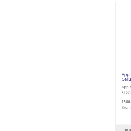
Appl
Cell
Apple
512GB 
1366.
Bez n
I