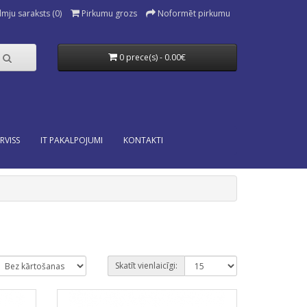
lmju saraksts (0)
Pirkumu grozs
Noformēt pirkumu
0 prece(s) - 0.00€
RVISS
IT PAKALPOJUMI
KONTAKTI
Skatīt vienlaicīgi: