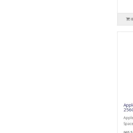
I
Appl
256G
Apple
Space
965.5