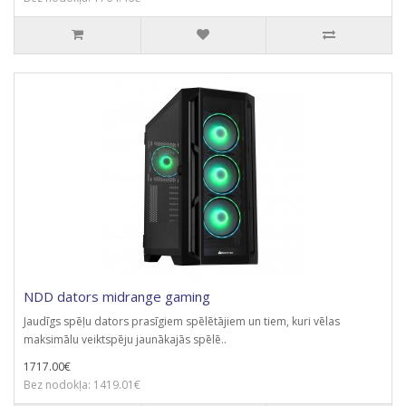
NDD dators midrange gaming
Jaudīgs spēļu dators prasīgiem spēlētājiem un tiem, kuri vēlas
maksimālu veiktspēju jaunākajās spēlē..
1717.00€
Bez nodokļa: 1419.01€