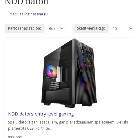
NDD datori
Preču salīdzināšana (0)
Kārtošanas secība:
Skatīt vienlaicīgi:
NDD dators entry level gaming
Spēļu dators gan iesācējiem, gan pieredzējušiem spēlētājiem. Lieliski
piemērots CS2, Fortnite, ..
887.99€