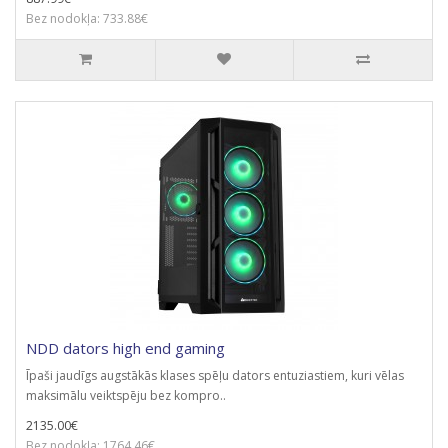
Bez nodokļa: 733.88€
NDD dators high end gaming
Īpaši jaudīgs augstākās klases spēļu dators entuziastiem, kuri vēlas
maksimālu veiktspēju bez kompro..
2135.00€
Bez nodokļa: 1764.46€