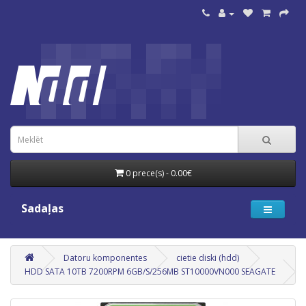
0 prece(s) - 0.00€
Sadaļas
Datoru komponentes
cietie diski (hdd)
HDD SATA 10TB 7200RPM 6GB/S/256MB ST10000VN000 SEAGATE