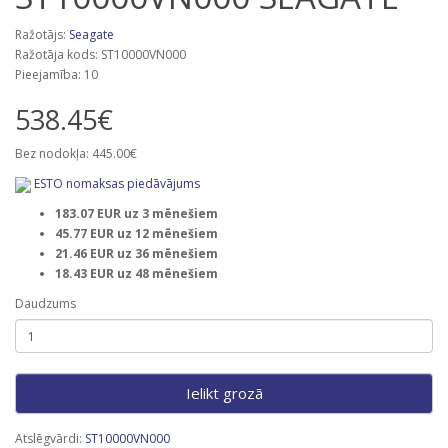
Ražotājs:
Seagate
Ražotāja kods: ST10000VN000
Pieejamība: 10
538.45€
Bez nodokļa: 445.00€
ESTO nomaksas piedāvājums
183.07 EUR uz 3 mēnešiem
45.77 EUR uz 12 mēnešiem
21.46 EUR uz 36 mēnešiem
18.43 EUR uz 48 mēnešiem
Daudzums
Ielikt grozā
Atslēgvārdi:
ST10000VN000