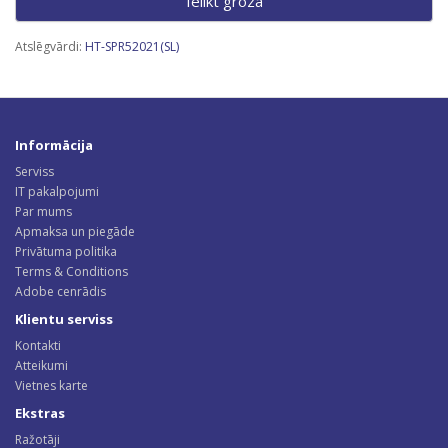
Ielikt grozā
Atslēgvārdi:
HT-SPR52021(SL)
Informācija
Serviss
IT pakalpojumi
Par mums
Apmaksa un piegāde
Privātuma politika
Terms & Conditions
Adobe cenrādis
Klientu serviss
Kontakti
Atteikumi
Vietnes karte
Ekstras
Ražotāji