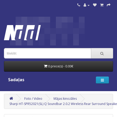
0 prece(s) - 0.00€
Sadaļas
Foto / Video
Mājas kinozāles
Sharp HT-SPR52021(SL) Q Soundbar 2.0.2 Wireless Rear Surround Speakers