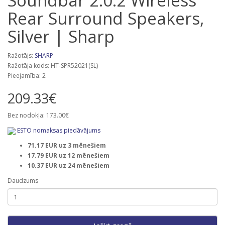
Soundbar 2.0.2 Wireless
Rear Surround Speakers,
Silver | Sharp
Ražotājs:
SHARP
Ražotāja kods: HT-SPR52021(SL)
Pieejamība: 2
209.33€
Bez nodokļa: 173.00€
ESTO nomaksas piedāvājums
71.17 EUR uz 3 mēnešiem
17.79 EUR uz 12 mēnešiem
10.37 EUR uz 24 mēnešiem
Daudzums