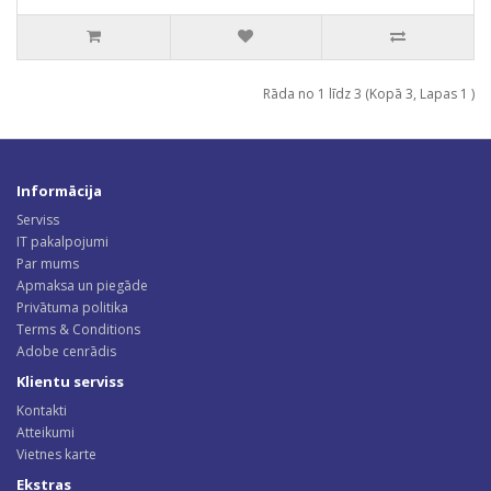
Rāda no 1 līdz 3 (Kopā 3, Lapas 1 )
Informācija
Serviss
IT pakalpojumi
Par mums
Apmaksa un piegāde
Privātuma politika
Terms & Conditions
Adobe cenrādis
Klientu serviss
Kontakti
Atteikumi
Vietnes karte
Ekstras