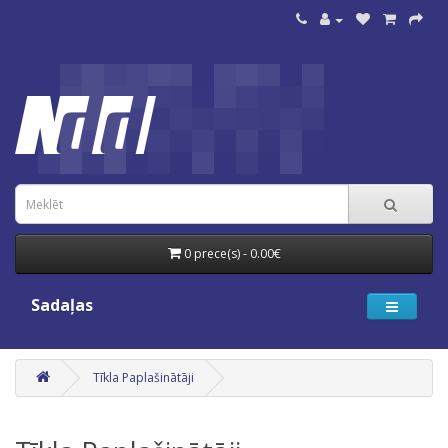
0 prece(s) - 0.00€
Sadaļas
Tīkla Paplašinātāji