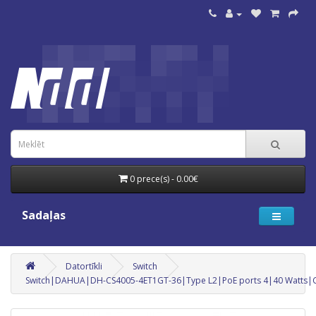
0 prece(s) - 0.00€
Sadaļas
Datortīkli
Switch
Switch|DAHUA|DH-CS4005-4ET1GT-36|Type L2|PoE ports 4|40 Watts|