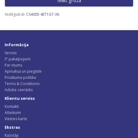
Ielikt grozā
Atslēgvārdi:
CS4005-4ET1GT-36
Informācija
Serviss
IT pakalpojumi
Par mums
Apmaksa un piegāde
Privātuma politika
Terms & Conditions
Adobe cenrādis
Klientu serviss
Kontakti
Atteikumi
Vietnes karte
Ekstras
Ražotāji