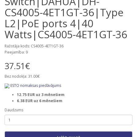
Switch|DAHUA|DH-
CS4005-4ET1GT-36|Type
L2|PoE ports 4|40
Watts|CS4005-4ET1GT-36
Ražotāja kods: CS4005-4ET1GT-36
Pieejamība: 9
37.51€
Bez nodokļa: 31.00€
ESTO nomaksas piedāvājums
12.75 EUR uz 3 mēnešiem
6.38 EUR uz 6 mēnešiem
Daudzums