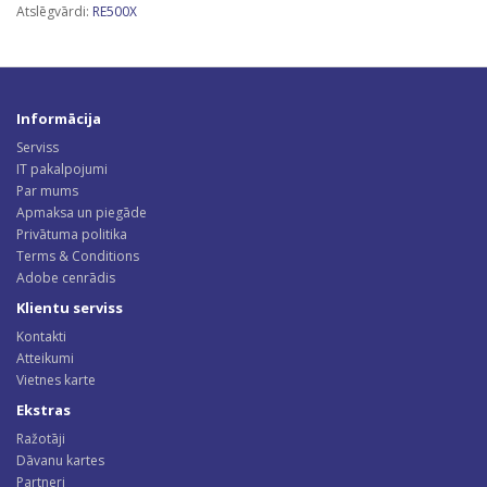
Atslēgvārdi:
RE500X
Informācija
Serviss
IT pakalpojumi
Par mums
Apmaksa un piegāde
Privātuma politika
Terms & Conditions
Adobe cenrādis
Klientu serviss
Kontakti
Atteikumi
Vietnes karte
Ekstras
Ražotāji
Dāvanu kartes
Partneri