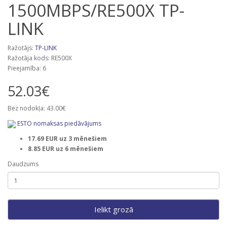
1500MBPS/RE500X TP-
LINK
Ražotājs:
TP-LINK
Ražotāja kods: RE500X
Pieejamība: 6
52.03€
Bez nodokļa: 43.00€
ESTO nomaksas piedāvājums
17.69 EUR uz 3 mēnešiem
8.85 EUR uz 6 mēnešiem
Daudzums
Ielikt grozā